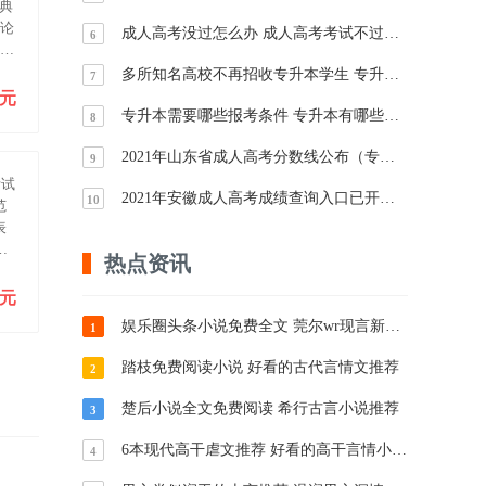
典
申论
成人高考没过怎么办 成人高考考试不过还能补考吗
6
拟预
多所知名高校不再招收专升本学生 专升本或将受限
7
0元
专升本需要哪些报考条件 专升本有哪些报考形式
8
2021年山东省成人高考分数线公布（专升本、高起本、高起专）
9
考试
2021年安徽成人高考成绩查询入口已开通 今日起可查询成绩
10
范
表
文
热点资讯
（
0元
娱乐圈头条小说免费全文 莞尔wr现言新作推荐
1
踏枝免费阅读小说 好看的古代言情文推荐
2
楚后小说全文免费阅读 希行古言小说推荐
3
6本现代高干虐文推荐 好看的高干言情小说推荐
4