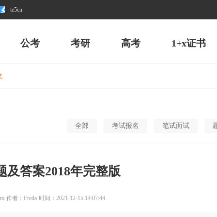
te5cn
公考
考研
高考
1+x证书
文
全部
考试报名
笔试面试
及答案2018年完整版
om
作者：Freda
时间：2021-12-15 14:07:44