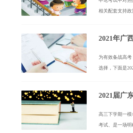
申论考试中对热
相关配套支持政
2021年
为有效备战高考
选择，下面是2
2021届
高三下学期一模
考试、是一场明