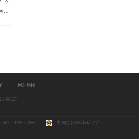
的选
答，
心
|
网站地图
160027
010402350776号
中国网络游戏投诉平台