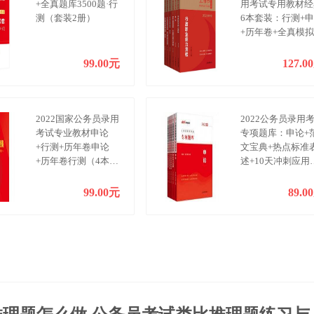
+全真题库3500题·行
用考试专用教材经
测（套装2册）
6本套装：行测+
+历年卷+全真模
测试卷
99.00元
127.0
2022国家公务员录用
2022公务员录用
考试专业教材申论
专项题库：申论+
+行测+历年卷申论
文宝典+热点标准
+历年卷行测（4本
述+10天冲刺应用
套）
题+21天冲刺写作
99.00元
89.0