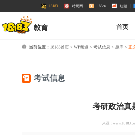
18183
特玩网
183cn
红猪
首页
当前位置：
18183首页
>
WP频道
>
考试信息
>
题库
>
正
考试信息
考研政治真题
来源：www.18183.c