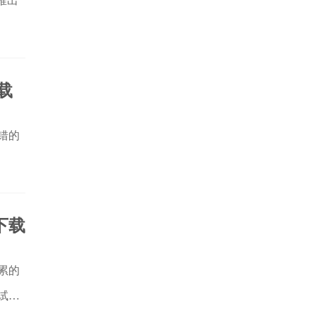
推出
载
错的
下载
累的
试