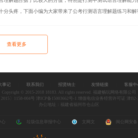
言理解题占据了比较大的分值，特别是行测中测试语言理解能力
十分头疼，下面小编为大家带来了公考行测语言理解题练习和解
查看更多
大事记
|
联系我们
|
招贤纳士
|
友情链接
|
客服中
Copyright © 2015-2018 18183. All rights reserved. 福建畅玩网络有限公司
015〕1158-004号
津ICP备15003662号-1
增值电信业务经营许可证 津B2-20
办公地址：福建省福州市仓山区
中心
垃圾信息举报中心
文网文
闽公网安备 35