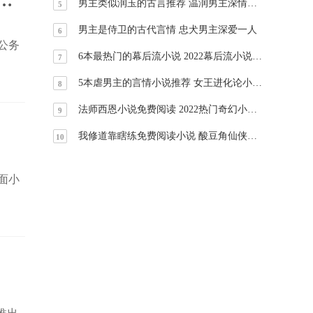
题怎么做 公务员考试类比推理题练习与解析
男主类似润玉的古言推荐 温润男主深情守护
5
男主是侍卫的古代言情 忠犬男主深爱一人
6
公务
6本最热门的幕后流小说 2022幕后流小说推荐
7
5本虐男主的言情小说推荐 女王进化论小说超级好看
8
法师西恩小说免费阅读 2022热门奇幻小说推荐
9
我修道靠瞎练免费阅读小说 酸豆角仙侠修真小说推荐
10
面小