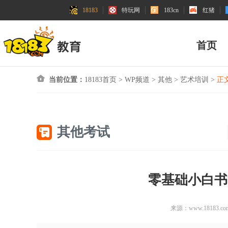
18183
特玩网
183cn
红猪
首页
当前位置：
18183首页
>
WP频道
>
其他
>
艺术培训
>
正
其他考试
零基础小白书
来源：www.18183.co