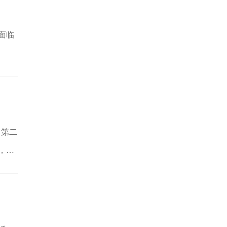
面临
。第二
，一