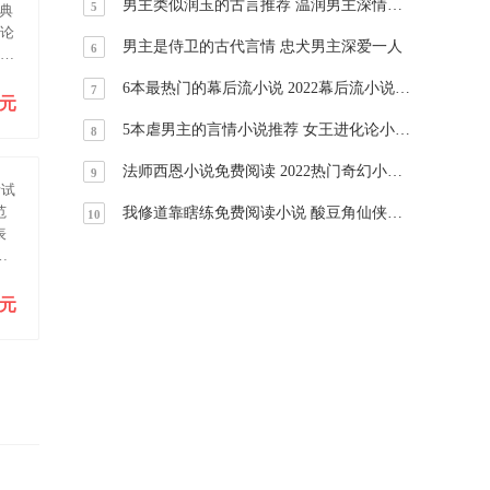
男主类似润玉的古言推荐 温润男主深情守护
5
典
申论
男主是侍卫的古代言情 忠犬男主深爱一人
6
拟预
6本最热门的幕后流小说 2022幕后流小说推荐
7
0元
5本虐男主的言情小说推荐 女王进化论小说超级好看
8
法师西恩小说免费阅读 2022热门奇幻小说推荐
9
考试
范
我修道靠瞎练免费阅读小说 酸豆角仙侠修真小说推荐
10
表
文
（
0元