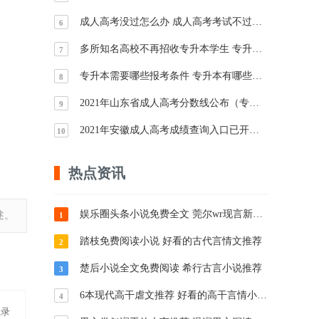
成人高考没过怎么办 成人高考考试不过还能补考吗
6
多所知名高校不再招收专升本学生 专升本或将受限
7
专升本需要哪些报考条件 专升本有哪些报考形式
8
2021年山东省成人高考分数线公布（专升本、高起本、高起专）
9
2021年安徽成人高考成绩查询入口已开通 今日起可查询成绩
10
热点资讯
娱乐圈头条小说免费全文 莞尔wr现言新作推荐
述。
1
踏枝免费阅读小说 好看的古代言情文推荐
2
楚后小说全文免费阅读 希行古言小说推荐
3
6本现代高干虐文推荐 好看的高干言情小说推荐
4
员录