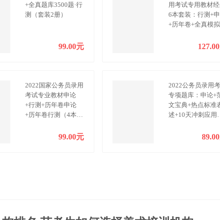
+全真题库3500题·行
用考试专用教材经
测（套装2册）
6本套装：行测+
+历年卷+全真模
测试卷
99.00元
127.0
2022国家公务员录用
2022公务员录用
考试专业教材申论
专项题库：申论+
+行测+历年卷申论
文宝典+热点标准
+历年卷行测（4本
述+10天冲刺应用
套）
题+21天冲刺写作
99.00元
89.0