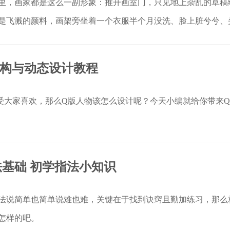
里，画家都是这么一副形象：推开画室门，只见地上杂乱的草稿
是飞溅的颜料，画架旁坐着一个衣服半个月没洗、脸上脏兮兮、
朵用绷带
结构与动态设计教程
受大家喜欢，那么Q版人物该怎么设计呢？今天小编就给你带来
基础 初学指法小知识
法说简单也简单说难也难，关键在于找到诀窍且勤加练习，那么
怎样的吧。