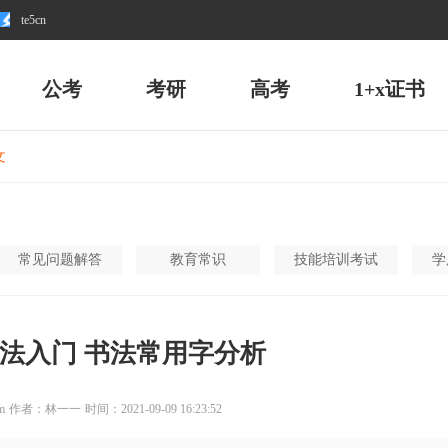
te5cn
公考
考研
高考
1+x证书
文
常见问题解答
教育常识
技能培训考试
学
法入门 书法常用字分析
m
作者：林一一
时间：2021-09-09 16:23:52