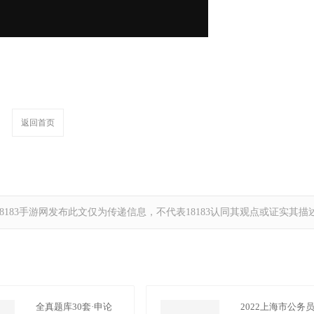
返回首页
183手游网发布此文仅为传递信息，不代表18183认同其观点或证实其描
全真题库30套·申论
2022上海市公务