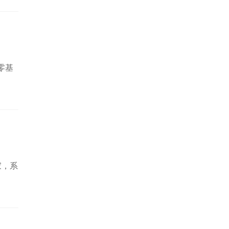
零基
家，系