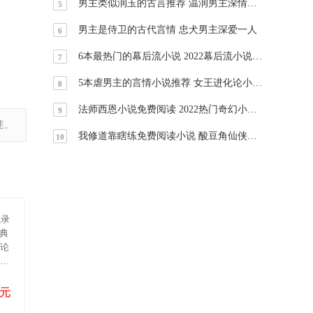
男主类似润玉的古言推荐 温润男主深情守护
5
男主是侍卫的古代言情 忠犬男主深爱一人
6
6本最热门的幕后流小说 2022幕后流小说推荐
7
5本虐男主的言情小说推荐 女王进化论小说超级好看
8
法师西恩小说免费阅读 2022热门奇幻小说推荐
9
述。
我修道靠瞎练免费阅读小说 酸豆角仙侠修真小说推荐
10
员录
典
申论
拟预
0元