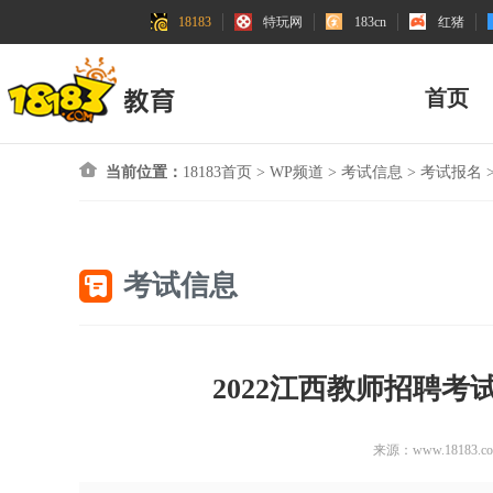
18183
特玩网
183cn
红猪
首页
当前位置：
18183首页
>
WP频道
>
考试信息
>
考试报名
考试信息
2022江西教师招聘考
来源：www.18183.c