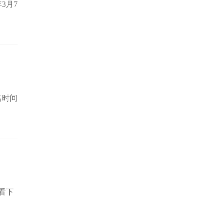
3月7
名时间
看下