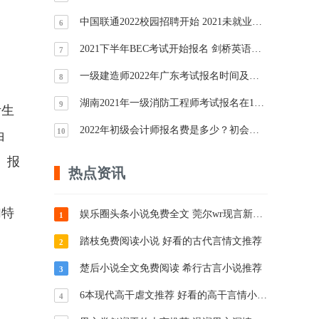
中国联通2022校园招聘开始 2021未就业毕业生可参加
6
2021下半年BEC考试开始报名 剑桥英语考试报名入口分享
7
一级建造师2022年广东考试报名时间及报考条件
8
湖南2021年一级消防工程师考试报名在11月6日开始
9
考生
2022年初级会计师报名费是多少？初会报名常见问题解答
10
白
。报
热点资讯
加特
娱乐圈头条小说免费全文 莞尔wr现言新作推荐
1
踏枝免费阅读小说 好看的古代言情文推荐
2
楚后小说全文免费阅读 希行古言小说推荐
3
6本现代高干虐文推荐 好看的高干言情小说推荐
4