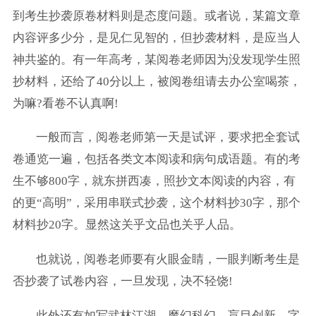
到考生抄袭原卷材料则是态度问题。或者说，某篇文章
内容评多少分，是见仁见智的，但抄袭材料，是应当人
神共鉴的。有一年高考，某阅卷老师因为没发现学生照
抄材料，还给了40分以上，被阅卷组请去办公室喝茶，
为嘛?看卷不认真啊!
一般而言，阅卷老师第一天是试评，要求把全套试
卷通览一遍，包括各类文本阅读和病句成语题。有的考
生不够800字，就东拼西凑，照抄文本阅读的内容，有
的更“高明”，采用串联式抄袭，这个材料抄30字，那个
材料抄20字。显然这关乎文品也关乎人品。
也就说，阅卷老师要有火眼金睛，一眼判断考生是
否抄袭了试卷内容，一旦发现，决不轻饶!
此外还有如写武林江湖，魔幻科幻，盲目创新，字